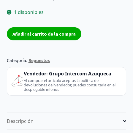
1 disponibles
Tarjeta
Añadir al carrito de la compra
módem
interna
Delphi
D40
Categoría:
Repuestos
T60M951.36.LF
para
Vendedor:
Grupo Intercom Azuqueca
portátil
Al comprar el artículo aceptas la política de
devoluciones del vendedor, puedes consultarla en el
–
desplegable inferior.
Reacondicionada
cantidad
Descripción