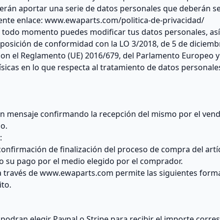
eberán aportar una serie de datos personales que deberán se
uiente enlace: www.ewaparts.com/politica-de-privacidad/
 todo momento puedes modificar tus datos personales, así
e oposición de conformidad con la LO 3/2018, de 5 de diciem
on el Reglamento (UE) 2016/679, del Parlamento Europeo y d
físicas en lo que respecta al tratamiento de datos personales 
 un mensaje confirmando la recepción del mismo por el vend
do.
:
confirmación de finalización del proceso de compra del art
 su pago por el medio elegido por el comprador.
 a través de www.ewaparts.com permite las siguientes form
ito.
dran elegir Paypal o Stripe para recibir el importe corres