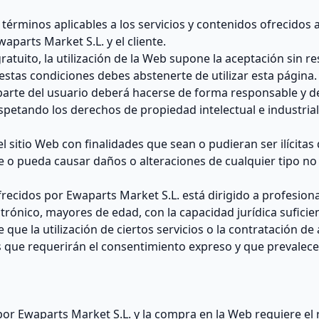
términos aplicables a los servicios y contenidos ofrecidos
waparts Market S.L. y el cliente.
gratuito, la utilización de la Web supone la aceptación sin r
estas condiciones debes abstenerte de utilizar esta página.
parte del usuario deberá hacerse de forma responsable y de
spetando los derechos de propiedad intelectual e industrial
el sitio Web con finalidades que sean o pudieran ser ilícita
e o pueda causar daños o alteraciones de cualquier tipo no 
ofrecidos por Ewaparts Market S.L. está dirigido a profesio
ectrónico, mayores de edad, con la capacidad jurídica sufici
que la utilización de ciertos servicios o la contratación de 
 que requerirán el consentimiento expreso y que prevalece
s por Ewaparts Market S.L. y la compra en la Web requiere el