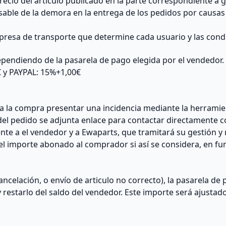
precio del artículo publicado en la parte correspondiente a 
ble de la demora en la entrega de los pedidos por causas
mpresa de transporte que determine cada usuario y las cond
dependiendo de la pasarela de pago elegida por el vendedor. 
€ y PAYPAL: 15%+1,00€
 la compra presentar una incidencia mediante la herramie
el pedido se adjunta enlace para contactar directamente co
te a el vendedor y a Ewaparts, que tramitará su gestión y 
l importe abonado al comprador si así se considera, en func
ncelación, o envío de articulo no correcto), la pasarela de
 restarlo del saldo del vendedor. Este importe será ajustado