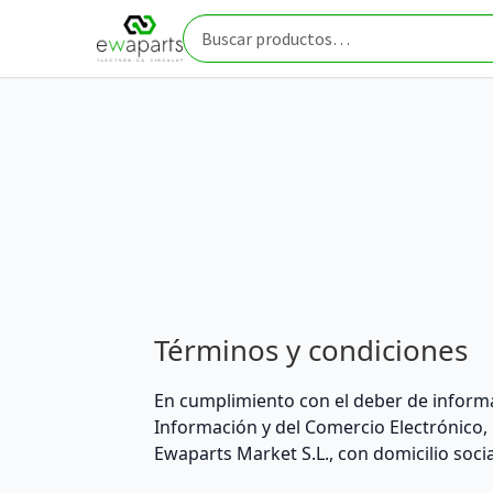
Ir
Ir
Inicio
Términos y condiciones
a
al
Buscar
la
contenido
por:
navegación
Términos y condiciones
En cumplimiento con el deber de informaci
Información y del Comercio Electrónico,
Ewaparts Market S.L., con domicilio soci