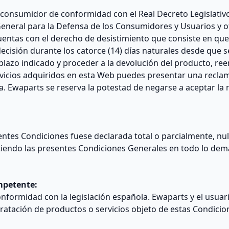
e consumidor de conformidad con el Real Decreto Legislativ
 General para la Defensa de los Consumidores y Usuarios y 
entas con el derecho de desistimiento que consiste en que 
decisión durante los catorce (14) días naturales desde que s
l plazo indicado y proceder a la devolución del producto, r
vicios adquiridos en esta Web puedes presentar una recla
ea. Ewaparts se reserva la potestad de negarse a aceptar la
entes Condiciones fuese declarada total o parcialmente, nula 
stiendo las presentes Condiciones Generales en todo lo dem
ompetente:
onformidad con la legislación española. Ewaparts y el usua
tratación de productos o servicios objeto de estas Condicio