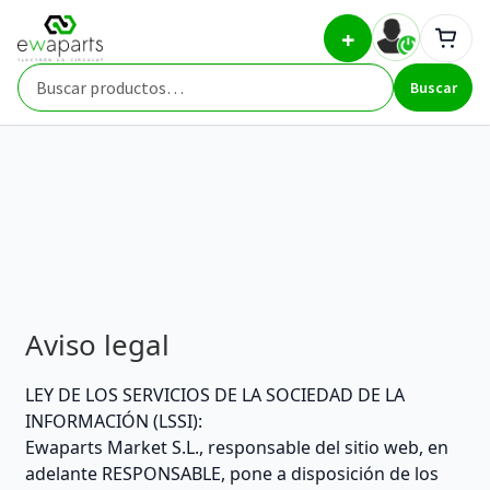
Ir
Ir
Inicio
Aviso legal
+
a
al
la
contenido
Buscar
navegación
Buscar
por:
Aviso legal
LEY DE LOS SERVICIOS DE LA SOCIEDAD DE LA
INFORMACIÓN (LSSI):
Ewaparts Market S.L., responsable del sitio web, en
adelante RESPONSABLE, pone a disposición de los