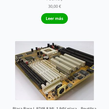
30,00
€
Leer más
Placa Base L-9748-8 ML-1 94V placa – Reutilisa