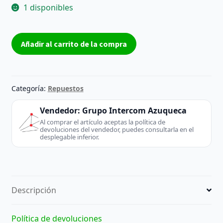
1 disponibles
Módulo
Añadir al carrito de la compra
IR
receptor
TV
Samsung
Categoría:
Repuestos
UH5500
BN41-
Vendedor:
Grupo Intercom Azuqueca
02151A
Al comprar el artículo aceptas la política de
devoluciones del vendedor, puedes consultarla en el
–
desplegable inferior.
Reacondicionado
cantidad
Descripción
Política de devoluciones