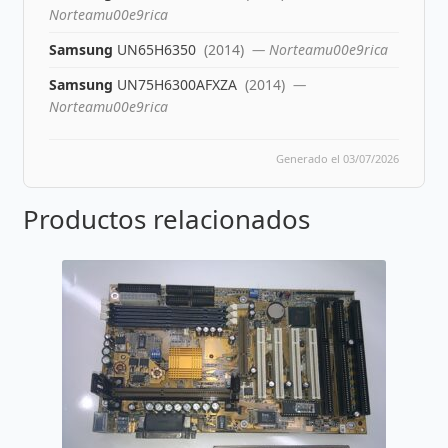
Norteamu00e9rica
Samsung
UN65H6350
(2014)
— Norteamu00e9rica
Samsung
UN75H6300AFXZA
(2014)
—
Norteamu00e9rica
Generado el 03/07/2026
Productos relacionados