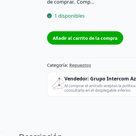
de comprar.. Comp…
1 disponibles
Módulo
Añadir al carrito de la compra
IR
/
botonera
TV
Categoría:
Repuestos
EBR76405801
-
Vendedor:
Grupo Intercom A
LG
Al comprar el artículo aceptas la políti
consultarla en el desplegable inferior.
(TV
/
Monitor)
-
extraído
de