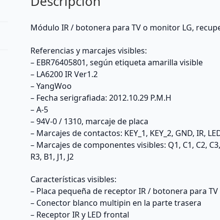
Descripción
LG
con
módulo
Módulo IR / botonera para TV o monitor LG, recup
IR/botonera
EBR76405801
Referencias y marcajes visibles:
/
– EBR76405801, según etiqueta amarilla visible
LA6200
– LA6200 IR Ver1.2
IR
– YangWoo
Ver1.2.
– Fecha serigrafiada: 2012.10.29 P.M.H
Verificar
– A-5
referencia
– 94V-0 / 1310, marcaje de placa
exacta,
– Marcajes de contactos: KEY_1, KEY_2, GND, IR, LED
conector,
– Marcajes de componentes visibles: Q1, C1, C2, C3,
forma,
R3, B1, J1, J2
distribución
de
Características visibles:
componentes
– Placa pequeña de receptor IR / botonera para TV
y
– Conector blanco multipin en la parte trasera
modelo
– Receptor IR y LED frontal