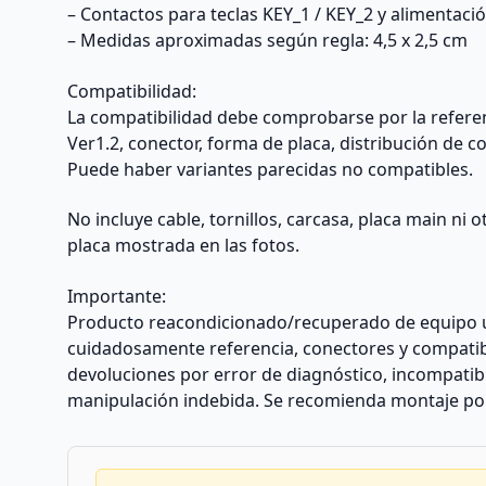
original
– Contactos para teclas KEY_1 / KEY_2 y alimentaci
del
– Medidas aproximadas según regla: 4,5 x 2,5 cm
TV
antes
Compatibilidad:
de
La compatibilidad debe comprobarse por la refere
comprar.
Ver1.2, conector, forma de placa, distribución de 
cantidad
Puede haber variantes parecidas no compatibles.
No incluye cable, tornillos, carcasa, placa main ni
placa mostrada en las fotos.
Importante:
Producto reacondicionado/recuperado de equipo 
cuidadosamente referencia, conectores y compatib
devoluciones por error de diagnóstico, incompatibi
manipulación indebida. Se recomienda montaje por 