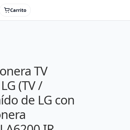
R/botonera EBR76405801 / LA6200 IR Ver1.2.
Carrito
prar.
tonera TV
LG (TV /
aído de LG con
onera
LA6200 IR