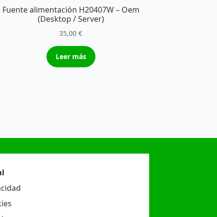
Fuente alimentación H20407W – Oem
(Desktop / Server)
35,00
€
Leer más
l
acidad
ies