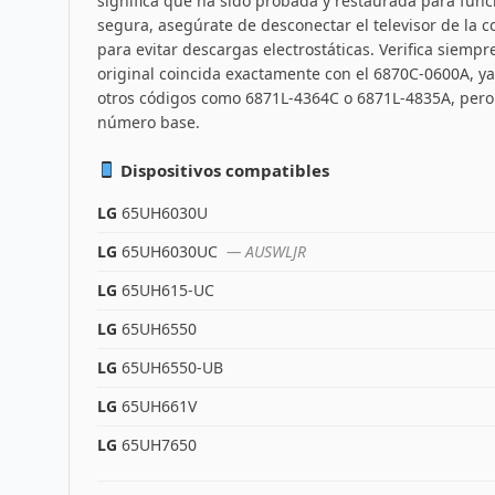
significa que ha sido probada y restaurada para func
segura, asegúrate de desconectar el televisor de la c
para evitar descargas electrostáticas. Verifica siemp
original coincida exactamente con el 6870C-0600A, y
otros códigos como 6871L-4364C o 6871L-4835A, pero 
número base.
Dispositivos compatibles
LG
65UH6030U
LG
65UH6030UC
— AUSWLJR
LG
65UH615-UC
LG
65UH6550
LG
65UH6550-UB
LG
65UH661V
LG
65UH7650