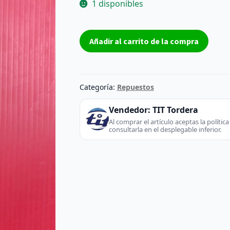
1 disponibles
T-
Añadir al carrito de la compra
Con
Board
6870C-
0600A
Categoría:
Repuestos
-
LG
Vendedor:
TIT Tordera
(TV
Al comprar el artículo aceptas la políti
consultarla en el desplegable inferior.
/
Monitor)
cantidad