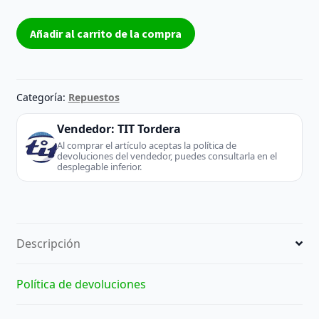
Fuente
Añadir al carrito de la compra
EAX66923301
-
LG
(TV
Categoría:
Repuestos
/
Monitor)
Vendedor:
TIT Tordera
cantidad
Al comprar el artículo aceptas la política de
devoluciones del vendedor, puedes consultarla en el
desplegable inferior.
Descripción
Política de devoluciones