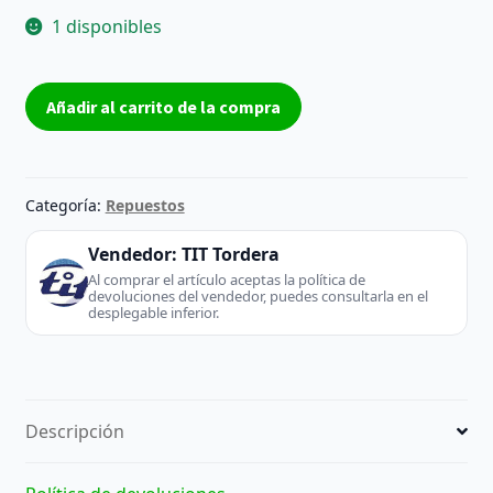
1 disponibles
Placa
Añadir al carrito de la compra
Base
17MB110P
-
Vestel
Categoría:
Repuestos
(TV
/
Vendedor:
TIT Tordera
Monitor)
Al comprar el artículo aceptas la política de
devoluciones del vendedor, puedes consultarla en el
cantidad
desplegable inferior.
Descripción