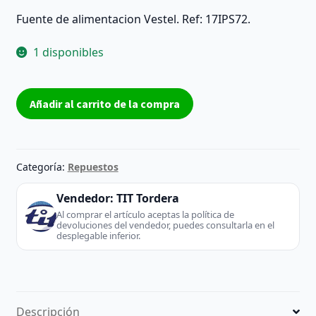
Fuente de alimentacion Vestel. Ref: 17IPS72.
1 disponibles
Fuente
Añadir al carrito de la compra
de
alimentacion
17IPS72
-
Categoría:
Repuestos
Vestel
(TV
Vendedor:
TIT Tordera
/
Al comprar el artículo aceptas la política de
devoluciones del vendedor, puedes consultarla en el
Monitor)
desplegable inferior.
cantidad
Descripción