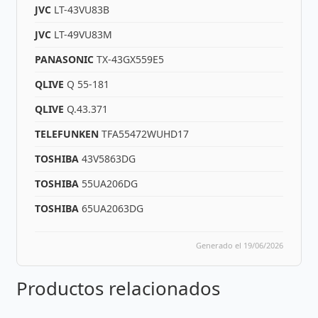
JVC
LT-43VU83B
JVC
LT-49VU83M
PANASONIC
TX-43GX559E5
QLIVE
Q 55-181
QLIVE
Q.43.371
TELEFUNKEN
TFA55472WUHD17
TOSHIBA
43V5863DG
TOSHIBA
55UA206DG
TOSHIBA
65UA2063DG
Generado el 19/06/2026
Productos relacionados