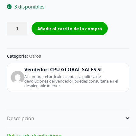
3 disponibles
L-
Añadir al carrito de la compra
Link
ATX
500W
+
Categoría:
Otros
Cable
Incluido
Vendedor:
CPU GLOBAL SALES SL
-
Al comprar el artículo aceptas la política de
devoluciones del vendedor, puedes consultarla en el
Fuente
desplegable inferior.
De
Alimentación
cantidad
Descripción
Política de devoluciones