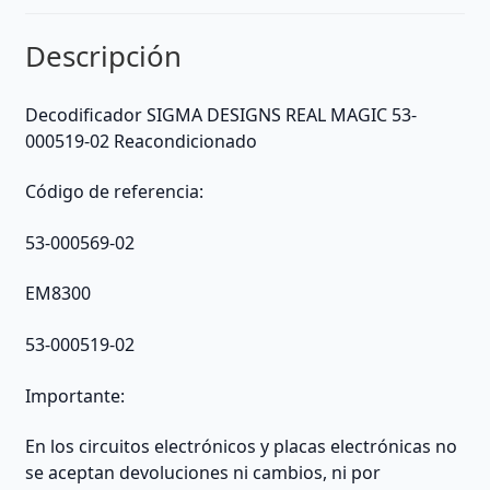
-
extraído
Descripción
de
no
se
Decodificador SIGMA DESIGNS REAL MAGIC 53-
sabe
000519-02 Reacondicionado
cantidad
Código de referencia:
53-000569-02
EM8300
53-000519-02
Importante:
En los circuitos electrónicos y placas electrónicas no
se aceptan devoluciones ni cambios, ni por