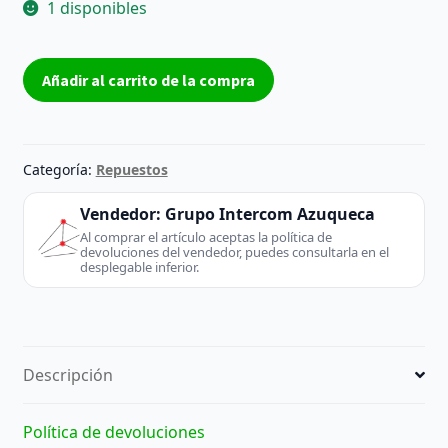
1 disponibles
decodificador
Añadir al carrito de la compra
Decodificador
PCI
SIGMA
DESIGNS
Categoría:
Repuestos
REALMAGIC
53-
Vendedor:
Grupo Intercom Azuqueca
000519-
Al comprar el artículo aceptas la política de
devoluciones del vendedor, puedes consultarla en el
02
desplegable inferior.
Reacondicionado
-
SIGMA
DESIGNS
Descripción
(Desktop
/
Server)
Política de devoluciones