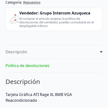
AGP
Categoría:
Repuestos
ATI
Rage
Vendedor:
Grupo Intercom Azuqueca
XL
Al comprar el artículo aceptas la política de
devoluciones del vendedor, puedes consultarla en el
8MB
desplegable inferior.
VGA
Reacondicionado
-
ATI
Descripción
(Desktop
/
Server)
Política de devoluciones
-
extraído
Descripción
de
PC
sobremesa
Tarjeta Gráfica ATI Rage XL 8MB VGA
cantidad
Reacondicionado