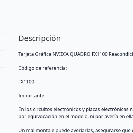
Reacondicionado
-
Nvidia
(Desktop
/
Descripción
Server)
-
extraído
Tarjeta Gráfica NVIDIA QUADRO FX1100 Reacondic
de
PC
Código de referencia:
sobremesa
cantidad
FX1100
Importante:
En los circuitos electrónicos y placas electrónicas
por equivocación en el modelo, ni por avería en ell
Un mal montaje puede averiarlas, asegurarse que 