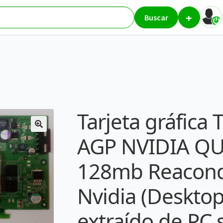
+
ta Gráfica AGP NVIDIA QUADRO FX1100 128mb Reacondicionado – Nvid
Buscar
Tarjeta gráfica 
AGP NVIDIA Q
128mb Reacond
Nvidia (Desktop 
extraído de PC