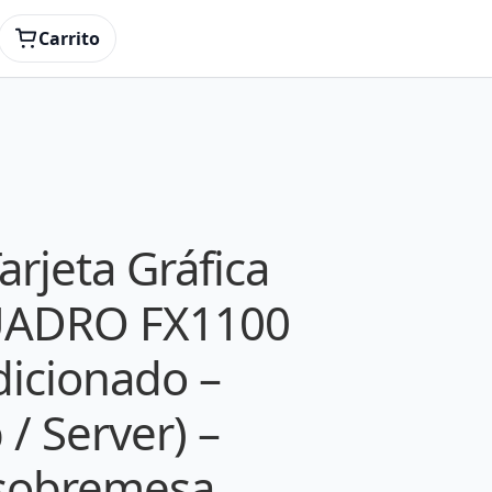
ia (Desktop / Server) – extraído de PC
Carrito
Tarjeta Gráfica
UADRO FX1100
icionado –
/ Server) –
 sobremesa