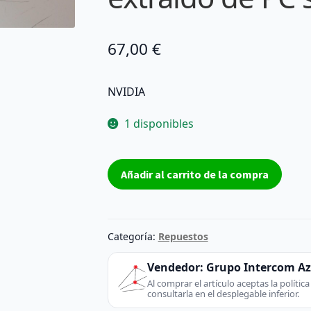
67,00
€
NVIDIA
1 disponibles
Tarjeta
Añadir al carrito de la compra
gráfica
Tarjeta
Gráfica
AGP
Categoría:
Repuestos
NVIDIA
QUADRO
Vendedor:
Grupo Intercom A
FX1100
Al comprar el artículo aceptas la políti
consultarla en el desplegable inferior.
128mb