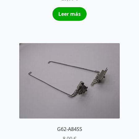
Leer más
G62-A84SS
8,00
€