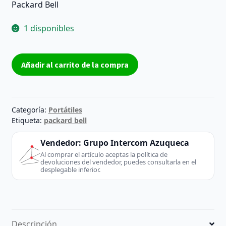
Packard Bell
1 disponibles
Carcasa
Añadir al carrito de la compra
Cover
A
Pantalla
Packard
Categoría:
Portátiles
Bell
Etiqueta:
packard bell
HERA
Vendedor:
Grupo Intercom Azuqueca
G
Al comprar el artículo aceptas la política de
Grado
devoluciones del vendedor, puedes consultarla en el
B
desplegable inferior.
cantidad
Descripción