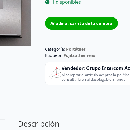
1 disponibles
Dvd
Añadir al carrito de la compra
Rw
para
portátil
SATA
Categoría:
Portátiles
NEC
Etiqueta:
Fujitsu Siemens
ND-
Vendedor:
Grupo Intercom A
6650A
Al comprar el artículo aceptas la políti
cantidad
consultarla en el desplegable inferior.
Descripción