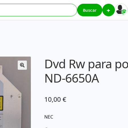
+
ra portátil SATA NEC ND-6650A
Buscar
Dvd Rw para po
ND-6650A
10,00
€
NEC