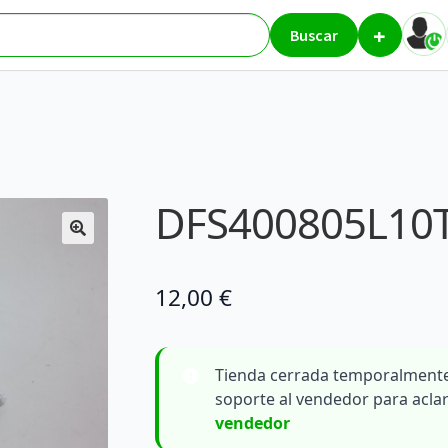
+
5L10T
Buscar
DFS400805L10
12,00
€
Tienda cerrada temporalmente
soporte al vendedor para acla
vendedor