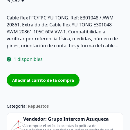
Cable flex FFC/FPC YU TONG. Ref: E301048 / AWM
20861. Extraído de: Cable flex YU TONG E301048
AWM 20861 105C 60V VW-1. Compatibilidad a
verificar por referencia física, medidas, número de
pines, orientación de contactos y forma del cable..…
1 disponibles
Cable
Añadir al carrito de la compra
flex
YU
TONG
E301048
Categoría:
Repuestos
AWM
20861
Vendedor:
Grupo Intercom Azuqueca
aprox.
Al comprar el artículo aceptas la política de