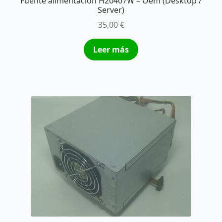
Fuente alimentación H20407W – Oem (Desktop /
Server)
35,00
€
Leer más