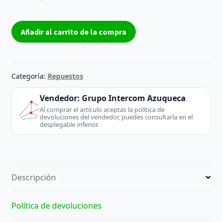
Ventilador
Añadir al carrito de la compra
Dell
0W85YR
CN-
0W85YR
Categoría:
Repuestos
DC
5V
Vendedor:
Grupo Intercom Azuqueca
–
Al comprar el artículo aceptas la política de
devoluciones del vendedor, puedes consultarla en el
Reacondicionado
desplegable inferior.
cantidad
Descripción
Política de devoluciones