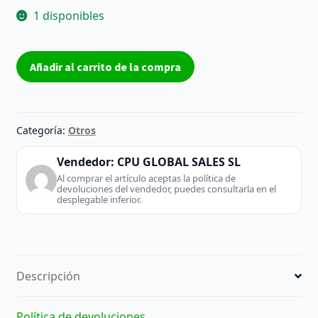
1 disponibles
Asus
Añadir al carrito de la compra
R540MA-
GQ757
Intel
Celeron
Categoría:
Otros
N4000/4GB/256GB
SSD/15,6"
Vendedor:
CPU GLOBAL SALES SL
cantidad
Al comprar el artículo aceptas la política de
devoluciones del vendedor, puedes consultarla en el
desplegable inferior.
Descripción
Política de devoluciones