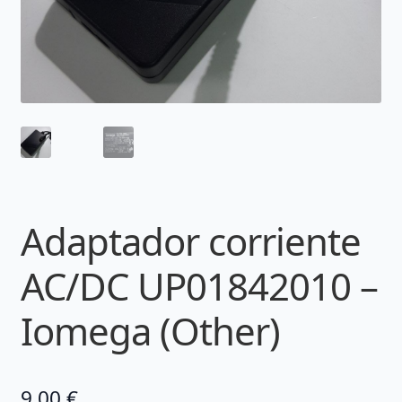
Adaptador corriente
AC/DC UP01842010 –
Iomega (Other)
9,00
€