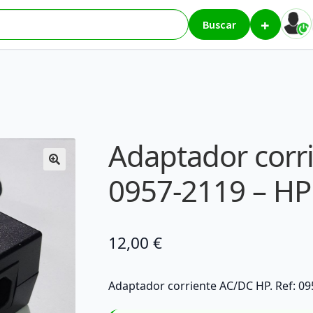
+
AC/DC 0957-2119 – HP (Other)
Buscar
Adaptador corr
0957-2119 – HP
12,00
€
Adaptador corriente AC/DC HP. Ref: 09