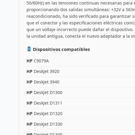
50/60Hz) en las tensiones continuas necesarias para 
proporcionando dos salidas simultáneas: +32V a 563
reacondicionado, ha sido verificado para garantizar s
que el conector y las especificaciones eléctricas coi
que un voltaje incorrecto puede dañar el dispositivo
la unidad antigua, conecta el nuevo adaptador a la i
Dispositivos compatibles
HP
C9079A
HP
DeskJet 3920
HP
DeskJet 3940
HP
DeskJet D1300
HP
DeskJet D1311
HP
DeskJet D1320
HP
DeskJet D1330
HP
DeskJet D1340