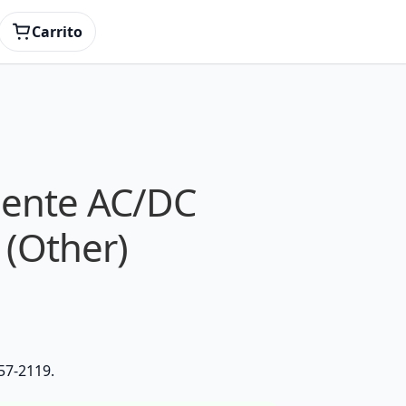
Carrito
iente AC/DC
 (Other)
57-2119.