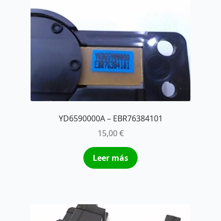
YD6590000A – EBR76384101
15,00
€
Leer más