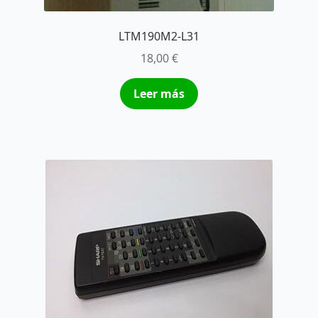
LTM190M2-L31
18,00
€
Leer más