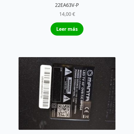
22EA63V-P
14,00
€
Leer más