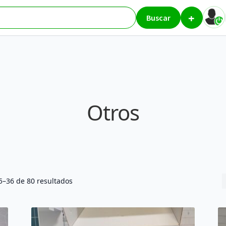
+
 3
Buscar
Otros
Ordenado
–36 de 80 resultados
por
los
últimos