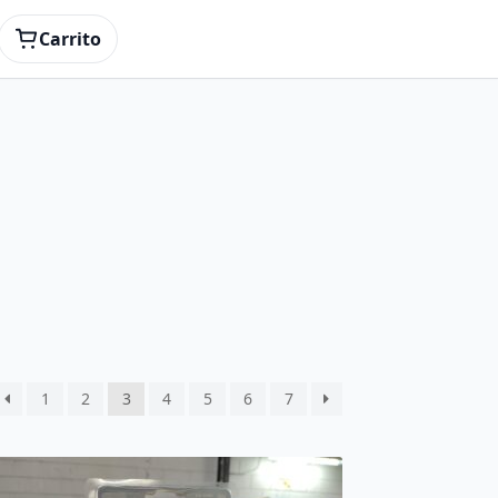
Carrito
1
2
3
4
5
6
7