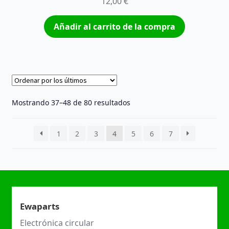
12,00
€
Añadir al carrito de la compra
Ordenado
Mostrando 37–48 de 80 resultados
por
los
1
2
3
4
5
6
7
últimos
Ewaparts
Electrónica circular