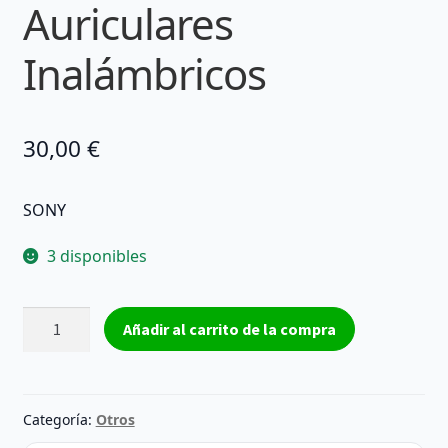
Auriculares
Inalámbricos
30,00
€
SONY
3 disponibles
Sony
Añadir al carrito de la compra
True
Wireless
WF-
SP700
Categoría:
Otros
Amarillo