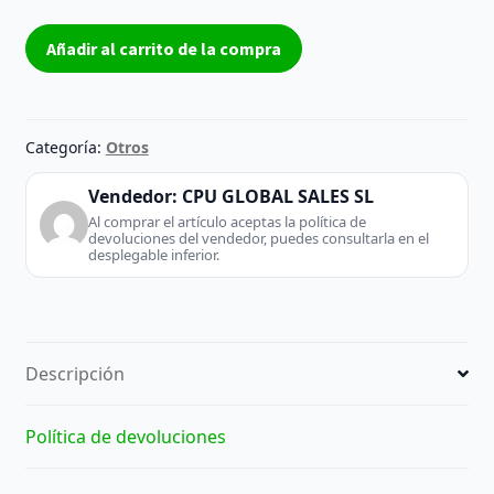
Engel
Añadir al carrito de la compra
Pw3000
2,4
Ghz
54
Categoría:
Otros
Mb/s
Blanco
Vendedor:
CPU GLOBAL SALES SL
-
Al comprar el artículo aceptas la política de
devoluciones del vendedor, puedes consultarla en el
Repetidor
desplegable inferior.
Wifi
cantidad
Descripción
Política de devoluciones