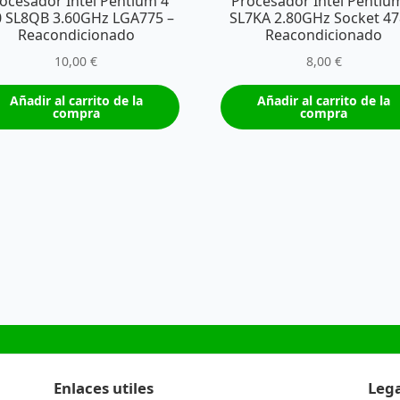
ocesador Intel Pentium 4
Procesador Intel Pentiu
0 SL8QB 3.60GHz LGA775 –
SL7KA 2.80GHz Socket 47
Reacondicionado
Reacondicionado
10,00
€
8,00
€
Añadir al carrito de la
Añadir al carrito de la
compra
compra
Enlaces utiles
Lega