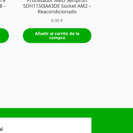
m 4
Procesador AMD Sempron
8 –
SDH1150IAA3DE Socket AM2 –
Reacondicionado
8,00
€
Añadir al carrito de la
compra
l