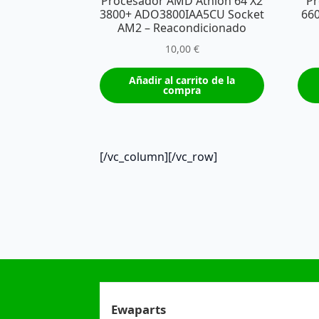
Procesador AMD Athlon 64 X2
Pr
3800+ ADO3800IAA5CU Socket
66
AM2 – Reacondicionado
10,00
€
Añadir al carrito de la
compra
[/vc_column][/vc_row]
Ewaparts