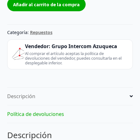
Módulo
Añadir al carrito de la compra
USB
y
audio
MG-
Categoría:
Repuestos
313
REV:C
Vendedor:
Grupo Intercom Azuqueca
–
Al comprar el artículo aceptas la política de
devoluciones del vendedor, puedes consultarla en el
Reacondicionado
desplegable inferior.
cantidad
Descripción
Política de devoluciones
Descripción