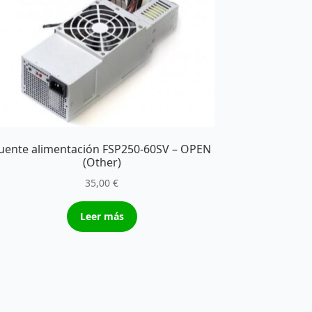
uente alimentación FSP250-60SV – OPEN
(Other)
35,00
€
Leer más