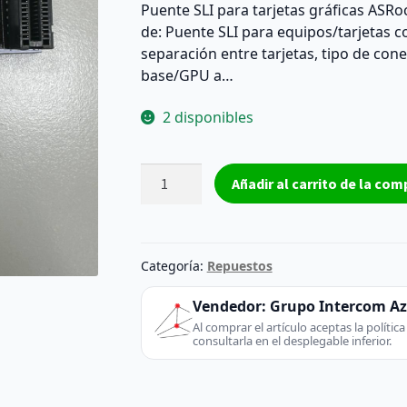
Puente SLI para tarjetas gráficas ASRoc
de: Puente SLI para equipos/tarjetas c
separación entre tarjetas, tipo de cone
base/GPU a…
2 disponibles
Puente
Añadir al carrito de la com
NVIDIA
SLI
ASRock
SLI_Bridge_2S
Categoría:
Repuestos
–
Reacondicionado
Vendedor:
Grupo Intercom A
cantidad
Al comprar el artículo aceptas la políti
consultarla en el desplegable inferior.