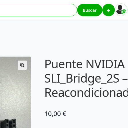
+
Rock SLI_Bridge_2S – Reacondicionado
Buscar
Puente NVIDIA 
SLI_Bridge_2S –
Reacondiciona
10,00
€