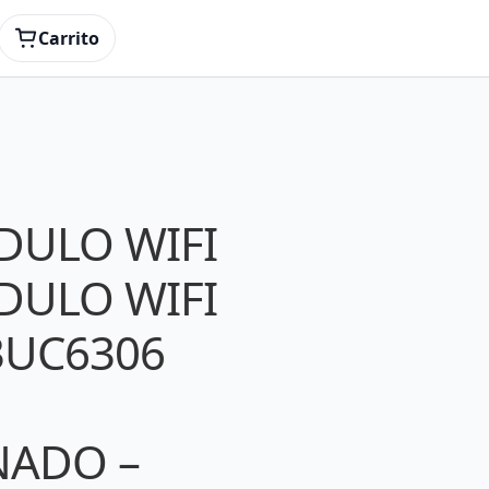
EACONDICIONADO – Thomson (Other)
Carrito
ULO WIFI
ULO WIFI
3UC6306
NADO –