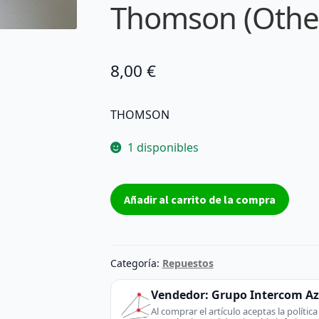
Thomson (Othe
8,00
€
THOMSON
1 disponibles
THOMSON
Añadir al carrito de la compra
MODULO
WIFI
THOMSON
MODULO
Categoría:
Repuestos
WIFI
WIRELESS
Vendedor:
Grupo Intercom A
RF
Al comprar el artículo aceptas la políti