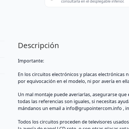
consultarla en el desplegable inferior.
43UC6306
W2CM2510
REACONDICIONADO
-
Thomson
(Other)
Descripción
cantidad
Importante:
En los circuitos electrónicos y placas electrónicas
por equivocación en el modelo, ni por avería en ell
Un mal montaje puede averiarlas, asegurarse que 
todas las referencias son iguales, si necesitas ayu
mándanos un email a
info@grupointercom.info
, i
Todos los circuitos proceden de televisores usado
la avería de panel LCD roto, o con otras placas rota