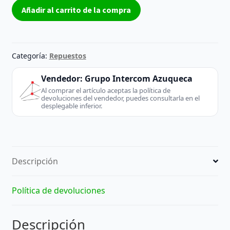
Tarjeta
Añadir al carrito de la compra
sintonizadora
CTX953_V1
041122006
-
Categoría:
Repuestos
Avermedia
(Desktop
Vendedor:
Grupo Intercom Azuqueca
/
Al comprar el artículo aceptas la política de
devoluciones del vendedor, puedes consultarla en el
Server)
desplegable inferior.
-
extraído
de
PC
Descripción
sobremesa
cantidad
Política de devoluciones
Descripción