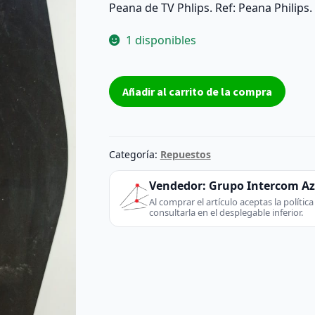
Peana de TV Phlips. Ref: Peana Philips.
1 disponibles
Peana
Añadir al carrito de la compra
de
TV
55
pulgadas
Categoría:
Repuestos
Peana
Philips
Vendedor:
Grupo Intercom A
-
Al comprar el artículo aceptas la políti
consultarla en el desplegable inferior.
Phlips
(TV
/
Monitor)
-
extraído