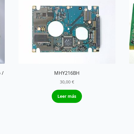
 /
MHY216BH
30,00
€
Leer más