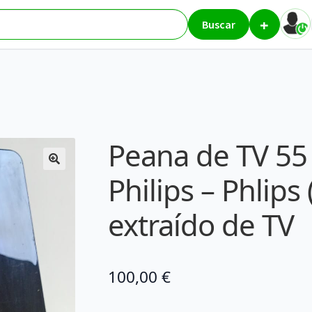
+
as Peana Philips – Phlips (TV / Monitor) – extraído de TV
Buscar
Peana de TV 55
Philips – Phlips
extraído de TV
100,00
€