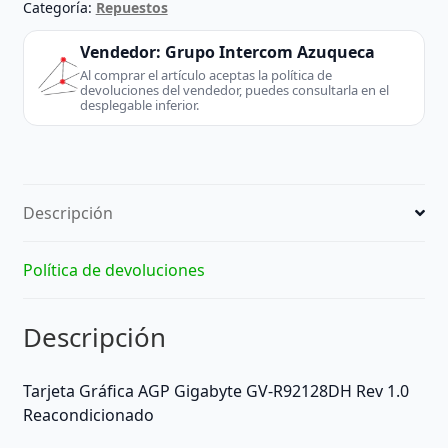
AGP
Categoría:
Repuestos
Gigabyte
GV-
Vendedor:
Grupo Intercom Azuqueca
R92128DH
Al comprar el artículo aceptas la política de
devoluciones del vendedor, puedes consultarla en el
Rev
desplegable inferior.
1.0
128mb
Reacondicionado
-
Descripción
Gigabyte
(Desktop
/
Política de devoluciones
Server)
-
Descripción
extraído
de
PC
Tarjeta Gráfica AGP Gigabyte GV-R92128DH Rev 1.0
sobremesa
Reacondicionado
cantidad