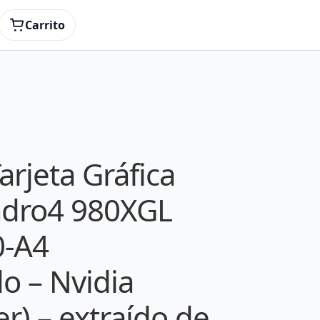
onado – Nvidia (Desktop / Server) – extraído
Carrito
Tarjeta Gráfica
adro4 980XGL
0-A4
o – Nvidia
r) – extraído de