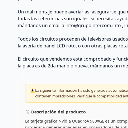
Un mal montaje puede averiarlas, asegurarse que 
todas las referencias son iguales, si necesitas ayu
mándanos un email a
info@grupointercom.info
, i
Todos los circuitos proceden de televisores usado
la avería de panel LCD roto, o con otras placas rota
El circuito que vendemos está comprobado y funcio
la placa es de 2da mano o nueva, mándanos un me
La siguiente información ha sido generada automáticam
contener imprecisiones. Verifique la compatibilidad an
Descripción del producto
La tarjeta gráfica Nvidia Quadro4 980XGL es un com
procesar y generar imágenes en ordenadores de sobre