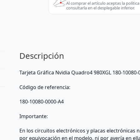
980XGL
Al comprar el artículo aceptas la políti
consultarla en el desplegable inferior.
180-
10080-
0000-
A4
Reacondicionado
-
Descripción
Nvidia
(Desktop
/
Tarjeta Gráfica Nvidia Quadro4 980XGL 180-10080
Server)
-
Código de referencia:
extraído
de
180-10080-0000-A4
PC
sobremesa
Importante:
cantidad
En los circuitos electrónicos y placas electrónicas
por equivocación en el modelo, ni por avería en ell