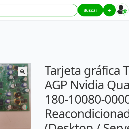
+
ta Gráfica AGP Nvidia Quadro4 980XGL 180-10080-0000-A4 Reacondici
Buscar
Tarjeta gráfica 
AGP Nvidia Qu
180-10080-000
Reacondicionad
(Desktop / Serve