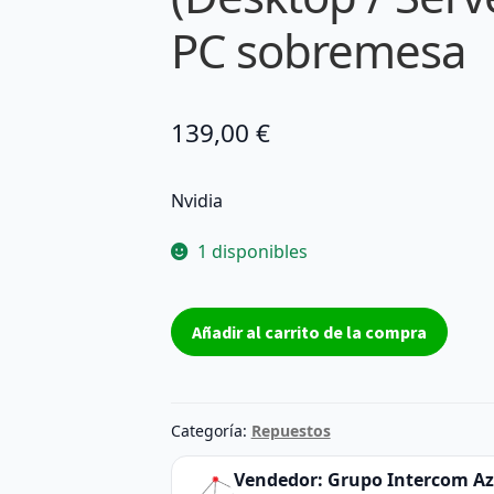
PC sobremesa
139,00
€
Nvidia
1 disponibles
Tarjeta
Añadir al carrito de la compra
gráfica
Tarjeta
Gráfica
AGP
Categoría:
Repuestos
Nvidia
Quadro4
Vendedor:
Grupo Intercom A