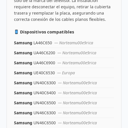
solo de la marca del televisor. La instalación
requiere desconectar el equipo, retirar la cubierta
trasera y reemplazar la placa, asegurando una
correcta conexión de los cables planos flexibles.
Dispositivos compatibles
Samsung
LA46C650
— Norteamu00e9rica
Samsung
UA46C6200
— Norteamu00e9rica
Samsung
UA46C6900
— Norteamu00e9rica
Samsung
UE40C6530
— Europa
Samsung
UN40C6300
— Norteamu00e9rica
Samsung
UN40C6400
— Norteamu00e9rica
Samsung
UN40C6500
— Norteamu00e9rica
Samsung
UN46C6300
— Norteamu00e9rica
Samsung
UN46C6500
— Norteamu00e9rica