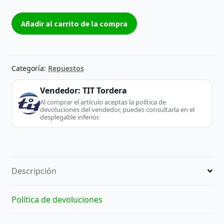
T-
Añadir al carrito de la compra
Con
Board
V460H1-
CH7
Categoría:
Repuestos
-
CMO
Vendedor:
TIT Tordera
(Laptop)
Al comprar el artículo aceptas la política de
devoluciones del vendedor, puedes consultarla en el
cantidad
desplegable inferior.
Descripción
Política de devoluciones