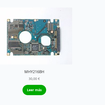
MHY216BH
30,00
€
Leer más