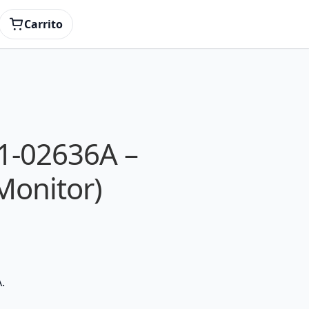
Carrito
1-02636A –
Monitor)
.