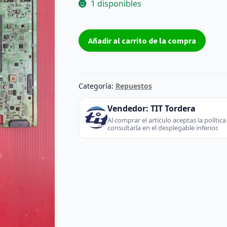
1 disponibles
Placa
Añadir al carrito de la compra
Base
BN41-
02636A
-
Categoría:
Repuestos
Samsung
(TV
Vendedor:
TIT Tordera
/
Al comprar el artículo aceptas la políti
consultarla en el desplegable inferior.
Monitor)
cantidad