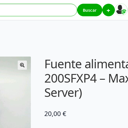
+
ST-200SFXP4 – Maxima (Desktop / Server)
Buscar
Fuente alimenta
200SFXP4 – Max
Server)
20,00
€