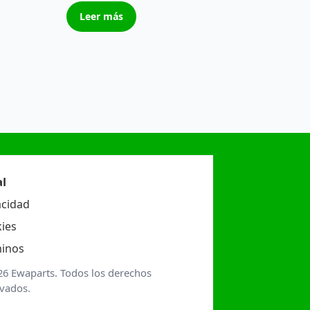
Leer más
l
acidad
ies
inos
26 Ewaparts. Todos los derechos
rvados.