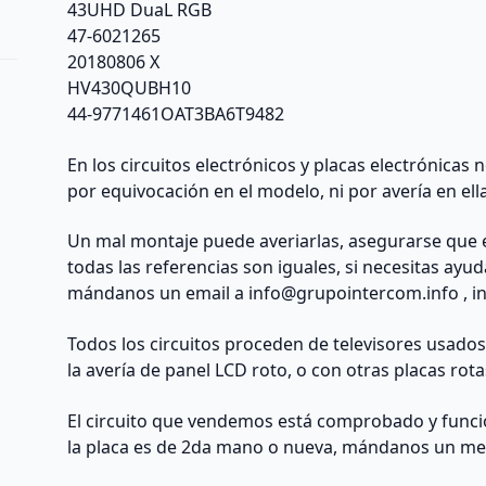
43UHD DuaL RGB
47-6021265
20180806 X
HV430QUBH10
44-9771461OAT3BA6T9482
En los circuitos electrónicos y placas electrónicas
por equivocación en el modelo, ni por avería en ell
Un mal montaje puede averiarlas, asegurarse que 
todas las referencias son iguales, si necesitas ayu
mándanos un email a
info@grupointercom.info
, i
Todos los circuitos proceden de televisores usado
la avería de panel LCD roto, o con otras placas rota
El circuito que vendemos está comprobado y funcio
la placa es de 2da mano o nueva, mándanos un me