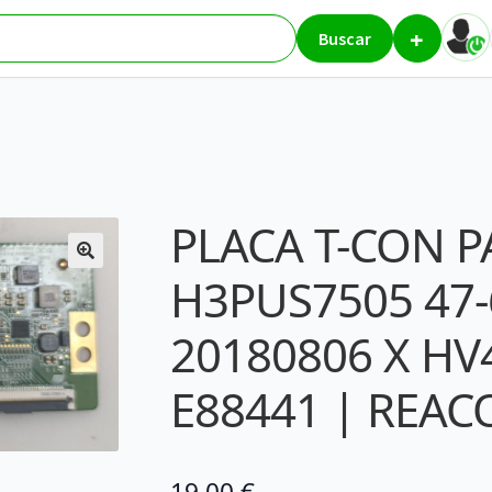
+
V PHILIPS H3PUS7505 47-6021265 20180806 X HV430QUBH10 | E8
Buscar
PLACA T-CON P
H3PUS7505 47-
20180806 X H
E88441 | REA
19,00
€