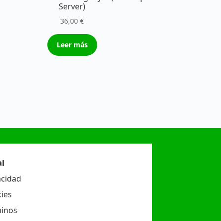
Server)
36,00
€
Leer más
l
acidad
ies
inos