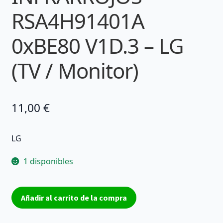
RSA4H91401A
0xBE80 V1D.3 – LG
(TV / Monitor)
11,00
€
LG
1 disponibles
INFRARROJOS
Añadir al carrito de la compra
RSA4H91401A
0xBE80