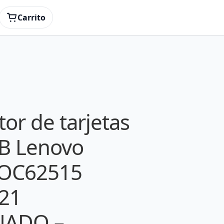
883 04X4821 REACONDICIONADO – LenovoPlaca
Carrito
tor de tarjetas
B Lenovo
 OC62515
21
NADO –