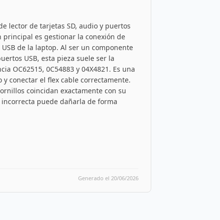
 lector de tarjetas SD, audio y puertos
 principal es gestionar la conexión de
s USB de la laptop. Al ser un componente
 puertos USB, esta pieza suele ser la
encia OC62515, 0C54883 y 04X4821. Es una
o y conectar el flex cable correctamente.
tornillos coincidan exactamente con su
n incorrecta puede dañarla de forma
Generado el 20/06/2026