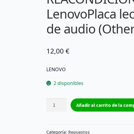
LenovoPlaca lec
de audio (Other
12,00
€
LENOVO
2 disponibles
PLACA
Añadir al carrito de la com
Placa
lector
de
tarjetas
Categoría:
Repuestos