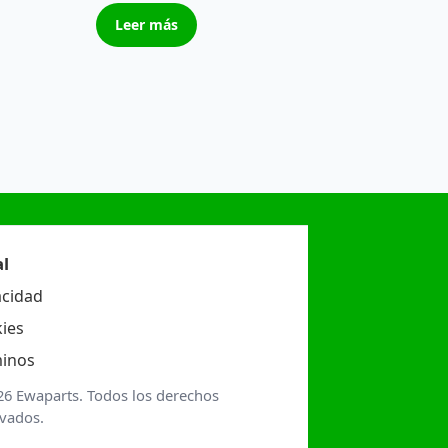
Leer más
l
acidad
ies
inos
26 Ewaparts. Todos los derechos
rvados.