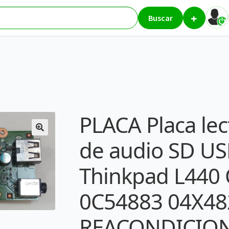
+
de tarjetas de audio SD USB Lenovo Thinkpad L440 OC62515 0C54
Buscar
PLACA Placa lec
de audio SD US
Thinkpad L440
0C54883 04X48
REACONDICIO