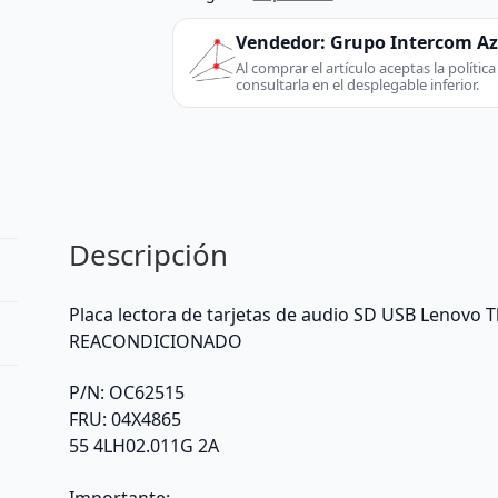
de
audio
Vendedor:
Grupo Intercom A
SD
Al comprar el artículo aceptas la políti
consultarla en el desplegable inferior.
USB
Lenovo
Thinkpad
L440
OC62515
0C54883
Descripción
04X4821
REACONDICIONADO
-
Placa lectora de tarjetas de audio SD USB Lenovo
LenovoPlaca
REACONDICIONADO
lector
de
P/N: OC62515
tarjetas
FRU: 04X4865
de
55 4LH02.011G 2A
audio
(Other)
Importante: