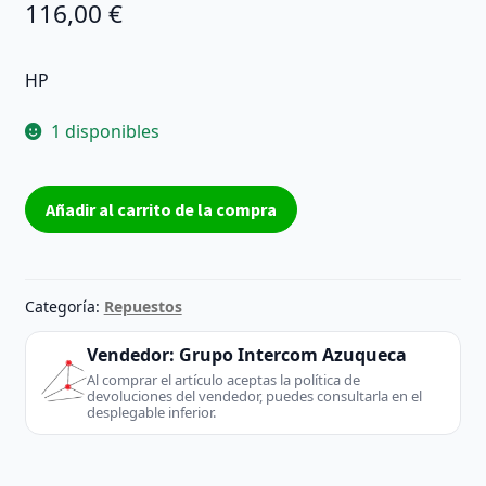
116,00
€
HP
1 disponibles
sensor
Añadir al carrito de la compra
de
impresora
HP
sensor
Categoría:
Repuestos
de
impresora
Vendedor:
Grupo Intercom Azuqueca
HP
Al comprar el artículo aceptas la política de
devoluciones del vendedor, puedes consultarla en el
Deskjet
desplegable inferior.
3054a
CB760-
80017-