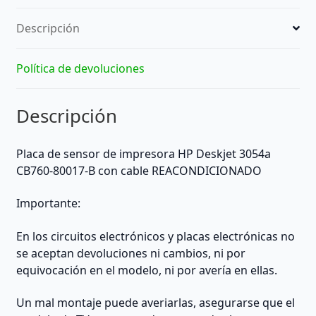
B
Descripción
con
cable
REACONDICIONADO
Política de devoluciones
-
HP
Descripción
(Other)
cantidad
Placa de sensor de impresora HP Deskjet 3054a
CB760-80017-B con cable REACONDICIONADO
Importante:
En los circuitos electrónicos y placas electrónicas no
se aceptan devoluciones ni cambios, ni por
equivocación en el modelo, ni por avería en ellas.
Un mal montaje puede averiarlas, asegurarse que el