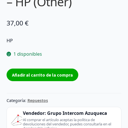
– HP (Other)
37,00
€
HP
1 disponibles
fuente
Añadir al carrito de la compra
de
alimentación
rm2-
7395
Categoría:
Repuestos
hp
M252
Vendedor:
Grupo Intercom Azuqueca
REACONDICIONADO
Al comprar el artículo aceptas la política de
devoluciones del vendedor, puedes consultarla en el
fuente