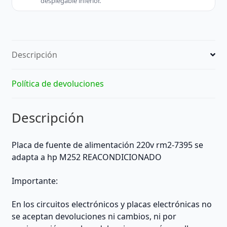
desplegable inferior.
de
alimentación
rm2-
7395
Descripción
hp
M252
REACONDICIONADO
Política de devoluciones
-
HP
Descripción
(Other)
cantidad
Placa de fuente de alimentación 220v rm2-7395 se
adapta a hp M252 REACONDICIONADO
Importante:
En los circuitos electrónicos y placas electrónicas no
se aceptan devoluciones ni cambios, ni por