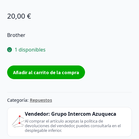
20,00
€
Brother
1 disponibles
Placa
Añadir al carrito de la compra
fuente
de
a
Placa
Categoría:
Repuestos
fuente
de
Vendedor:
Grupo Intercom Azuqueca
alimentación
Al comprar el artículo aceptas la política de
devoluciones del vendedor, puedes consultarla en el
Brother
desplegable inferior.
mpw6630