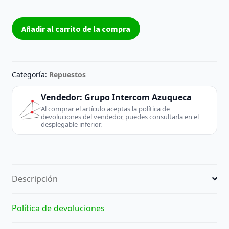
Brother
Añadir al carrito de la compra
Placa
de
fax
B57U053-
Categoría:
Repuestos
2
LT1023001
Vendedor:
Grupo Intercom Azuqueca
compatible
Al comprar el artículo aceptas la política de
devoluciones del vendedor, puedes consultarla en el
con
desplegable inferior.
impresoras
Brother
MFC-
J410W
Descripción
J615W
J265
REACONDICIONADO
Política de devoluciones
-