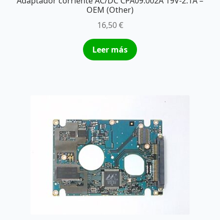
Adaptador corriente AC/DC CPA09.002A 19V-2.1A –
OEM (Other)
16,50
€
Leer más