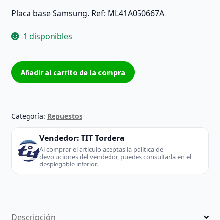
Placa base Samsung. Ref: ML41A050667A.
1 disponibles
Placa
Añadir al carrito de la compra
base
ML41A050667A
-
Samsung
Categoría:
Repuestos
(TV
/
Vendedor:
TIT Tordera
Monitor)
Al comprar el artículo aceptas la política de
devoluciones del vendedor, puedes consultarla en el
cantidad
desplegable inferior.
Descripción