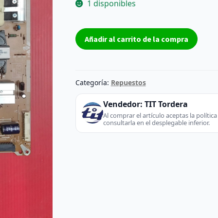
1 disponibles
Fuente
Añadir al carrito de la compra
EAX67703101
-
LG
(TV
Categoría:
Repuestos
/
Monitor)
Vendedor:
TIT Tordera
cantidad
Al comprar el artículo aceptas la políti
consultarla en el desplegable inferior.