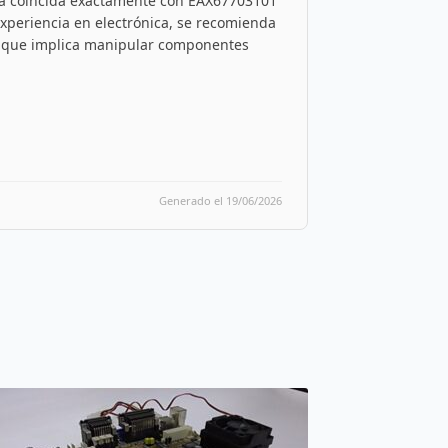
ada coincida exactamente con EAX67703101
s experiencia en electrónica, se recomienda
 ya que implica manipular componentes
Generado el 19/06/2026