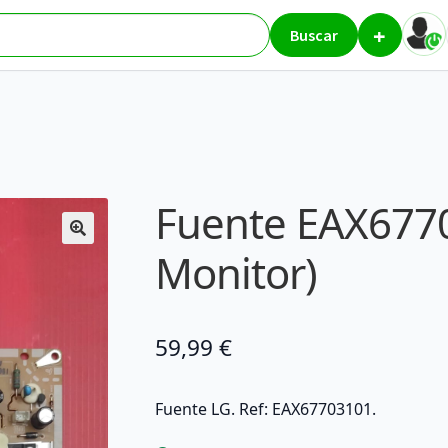
+
LG (TV / Monitor)
Buscar
Fuente EAX6770
Monitor)
59,99
€
Fuente LG. Ref: EAX67703101.