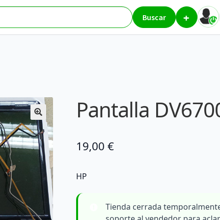
+
DV6700
Buscar
Pantalla DV670
19,00
€
HP
Tienda cerrada temporalmente
soporte al vendedor para acla