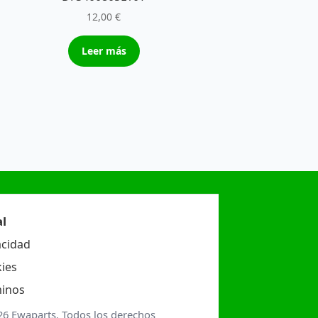
12,00
€
Leer más
l
acidad
ies
inos
26 Ewaparts. Todos los derechos